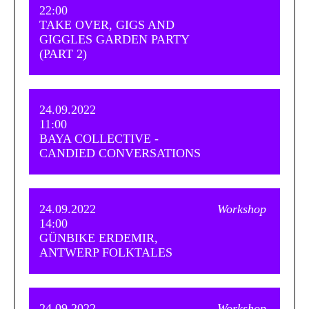
22:00
TAKE OVER, GIGS AND
GIGGLES GARDEN PARTY
(PART 2)
24.09.2022
11:00
BAYA COLLECTIVE -
CANDIED CONVERSATIONS
24.09.2022
Workshop
14:00
GÜNBIKE ERDEMIR,
ANTWERP FOLKTALES
24.09.2022
Workshop