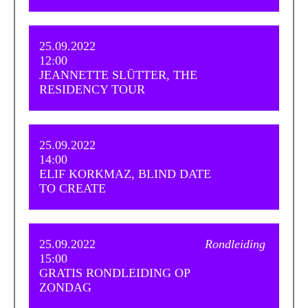
25.09.2022
12:00
JEANNETTE SLÜTTER, THE
RESIDENCY TOUR
25.09.2022
14:00
ELIF KORKMAZ, BLIND DATE
TO CREATE
25.09.2022
Rondleiding
15:00
GRATIS RONDLEIDING OP
ZONDAG