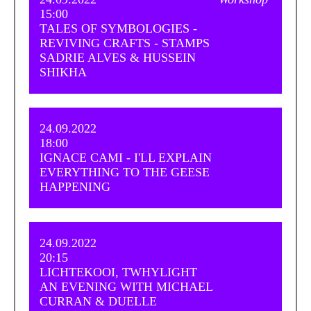
15:00
TALES OF SYMBOLOGIES -
REVIVING CRAFTS - STAMPS
SADRIE ALVES & HUSSEIN
SHIKHA
24.09.2022
18:00
IGNACE CAMI - I'LL EXPLAIN
EVERYTHING TO THE GEESE
HAPPENING
24.09.2022
20:15
LICHTEKOOI, TWHYLIGHT
AN EVENING WITH MICHAEL
CURRAN & DUELLE