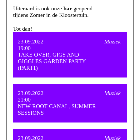
Uiteraard is ook onze
bar
geopend
tijdens Zomer in de Kloostertuin.
Tot dan!
23.09.2022
Muziek
19:00
TAKE OVER, GIGS AND
GIGGLES GARDEN PARTY
(PART1)
23.09.2022
Muziek
21:00
NEW ROOT CANAL, SUMMER
SESSIONS
23.09.2022
Muziek