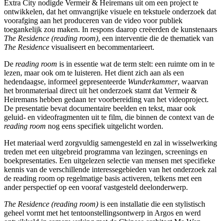
Extra City nodigde Vermeir & Heiremans uit om een project te
ontwikkelen, dat het omvangrijke visuele en tekstuele onderzoek dat
voorafging aan het produceren van de video voor publiek
toegankelijk zou maken. In respons daarop creëerden de kunstenaars
The Residence (reading room)
, een interventie die de thematiek van
The Residence
visualiseert en becommentarieert.
De
reading room
is in essentie wat de term stelt: een ruimte om in te
lezen, maar ook om te luisteren. Het dient zich aan als een
hedendaagse, informeel gepresenteerde
Wunderkammer
, waarvan
het bronmateriaal direct uit het onderzoek stamt dat Vermeir &
Heiremans hebben gedaan ter voorbereiding van het videoproject.
De presentatie bevat documentaire beelden en tekst, maar ook
geluid- en videofragmenten uit te film, die binnen de context van de
reading room
nog eens specifiek uitgelicht worden.
Het materiaal werd zorgvuldig samengesteld en zal in wisselwerking
treden met een uitgebreid programma van lezingen, screenings en
boekpresentaties. Een uitgelezen selectie van mensen met specifieke
kennis van de verschillende interessegebieden van het onderzoek zal
de reading room op regelmatige basis activeren, telkens met een
ander perspectief op een vooraf vastgesteld deelonderwerp.
The Residence (reading room)
is een installatie die een stylistisch
geheel vormt met het tentoonstellingsontwerp in Argos en werd