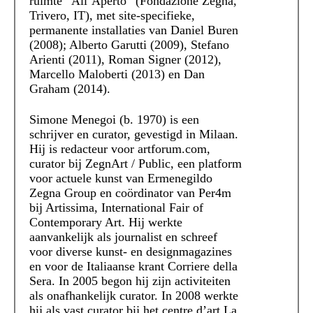
ruimte “All’Aperto” (Fondazione Zegna,
Trivero, IT), met site-specifieke,
permanente installaties van Daniel Buren
(2008); Alberto Garutti (2009), Stefano
Arienti (2011), Roman Signer (2012),
Marcello Maloberti (2013) en Dan
Graham (2014).
Simone Menegoi (b. 1970) is een
schrijver en curator, gevestigd in Milaan.
Hij is redacteur voor artforum.com,
curator bij ZegnArt / Public, een platform
voor actuele kunst van Ermenegildo
Zegna Group en coördinator van Per4m
bij Artissima, International Fair of
Contemporary Art. Hij werkte
aanvankelijk als journalist en schreef
voor diverse kunst- en designmagazines
en voor de Italiaanse krant Corriere della
Sera. In 2005 begon hij zijn activiteiten
als onafhankelijk curator. In 2008 werkte
hij als vast curator bij het centre d’art La