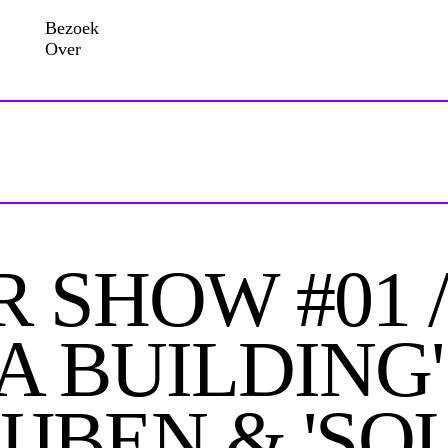
Bezoek
Over
 SHOW #01 /
A BUILDING
IJBEN & 'S