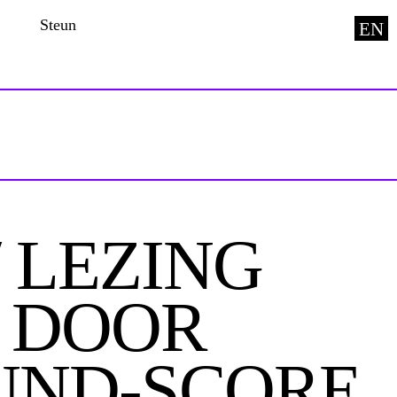
Steun
EN
 LEZING
' DOOR
OUND-SCORE