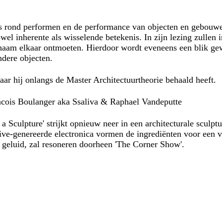
 rond performen en de performance van objecten en gebouwen.
wel inherente als wisselende betekenis. In zijn lezing zullen 
ichaam elkaar ontmoeten. Hierdoor wordt eveneens een blik g
ndere objecten.
r hij onlangs de Master Architectuurtheorie behaald heeft.
ancois Boulanger aka Ssaliva & Raphael Vandeputte
a Sculpture' strijkt opnieuw neer in een architecturale sculpt
ve-genereerde electronica vormen de ingrediënten voor een v
geluid, zal resoneren doorheen 'The Corner Show'.