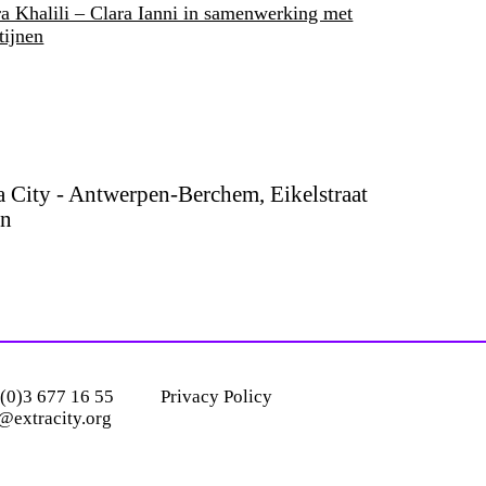
 Khalili – Clara Ianni in samenwerking met
tijnen
 City - Antwerpen-Berchem, Eikelstraat
en
(0)3 677 16 55
Privacy Policy
@extracity.org