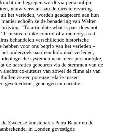
kracht die begrepen wordt via persoonlijke
eiten, nauw verwant aan de directe ervaring.
 uit het verleden, worden geadapteerd aan hun
e manier echoën ze de benadering van Walter
rijving: “To articulate what is past does not
’ It means to take control of a memory, as it
ilms behandelen verschillende historische
te hebben voor ons begrip van het verleden –
, het onderzoek naar een koloniaal verleden,
de ideologische systemen naar meer persoonlijke,
dat de narraties gebeuren via de stemmen van de
 slechts co-auteurs van zowel de films als van
thullen ze een poreuze relatie tussen
eve geschiedenis; geheugen en narratief.
n de Zweedse kunstenares Petra Bauer en de
baanbrekende, in Londen gevestigde