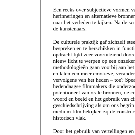
Een reeks over subjectieve vormen va
herinneringen en alternatieve bronn
naar het verleden te kijken. Na de sc
de kunstenaars.
De culturele praktijk gaf zichzelf ste
bespreken en te herschikken in functi
opdracht lijkt zeer vooruitziend door
nieuw licht te werpen op een onzeke
methodologieën gaan voorbij aan het
en laten een meer emotieve, verander
vervolgens van het heden – toe? Spea
hedendaagse filmmakers die onderzoe
potentioneel van orale bronnen, de c
woord en beeld en het gebruik van c
geschiedschrijving als om ons begrip
medium film bekijken zij de construct
historisch vlak.
Door het gebruik van vertellingen en