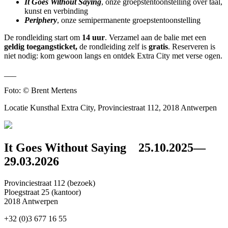
It Goes Without Saying
, onze groepstentoonstelling over taal,
kunst en verbinding
Periphery
, onze semipermanente groepstentoonstelling
De rondleiding start om
14 uur
. Verzamel aan de balie met een
geldig toegangsticket,
de rondleiding zelf is
gratis
. Reserveren is
niet nodig: kom gewoon langs en ontdek Extra City met verse ogen.
___
Foto: © Brent Mertens
Locatie
Kunsthal Extra City, Provinciestraat 112, 2018 Antwerpen
It Goes Without Saying
25.10.2025—
29.03.2026
Provinciestraat 112 (bezoek)
Ploegstraat 25 (kantoor)
2018 Antwerpen
+32 (0)3 677 16 55