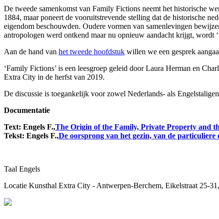
De tweede samenkomst van Family Fictions neemt het historische werk 
1884, maar poneert de vooruitstrevende stelling dat de historische n
eigendom beschouwden. Oudere vormen van samenlevingen bewijzen de 
antropologen werd ontkend maar nu opnieuw aandacht krijgt, wordt ‘De
Aan de hand van
het tweede hoofdstuk
willen we een gesprek aangaan
‘Family Fictions’ is een leesgroep geleid door Laura Herman en Charlo
Extra City in de herfst van 2019.
De discussie is toegankelijk voor zowel Nederlands- als Engelstaligen
Documentatie
Text: Engels F.,
The Origin of the Family, Private Property and the 
Tekst: Engels F.,
De oorsprong van het gezin, van de particuliere
Taal
Engels
Locatie
Kunsthal Extra City - Antwerpen-Berchem, Eikelstraat 25-3