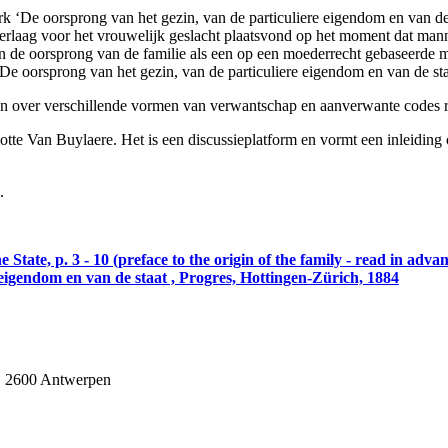
‘De oorsprong van het gezin, van de particuliere eigendom en van de st
ederlaag voor het vrouwelijk geslacht plaatsvond op het moment dat ma
oorsprong van de familie als een op een moederrecht gebaseerde matri
 oorsprong van het gezin, van de particuliere eigendom en van de staa
 over verschillende vormen van verwantschap en aanverwante codes ro
tte Van Buylaere. Het is een discussieplatform en vormt een inleiding 
.
State, p. 3 - 10 (preface to the origin of the family - read in adva
 eigendom en van de staat , Progres, Hottingen-Zürich, 1884
1, 2600 Antwerpen