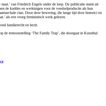
aat.’ van Friedrich Engels onder de loep. De publicatie stamt uit
nnen de kuddes en werktuigen voor de voedselproductie als hun
archale clan. Door deze bewering, die lange tijd door historici en
t.’ als een vroeg feministisch werk gelezen.
nd familierecht en bezit.
op de tentoonstelling ‘The Family Trap’, die doorgaat in Kunsthal
nce