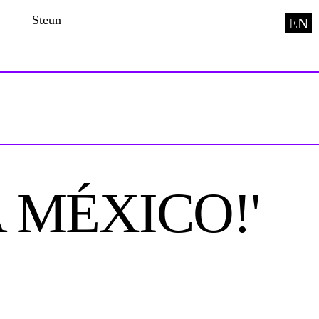
Steun
EN
A MÉXICO!'