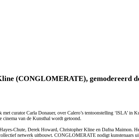
her Kline (CONGLOMERATE), gemodereerd d
et curator Carla Donauer, over Calero’s tentoonstelling ‘ISLA’ i
de cinema van de Kunsthal wordt getoond.
s-Chute, Derek Howard, Christopher Kline en Dafna Maimon. Het on
en collectief netwerk uitbouwt. CONGLOMERATE nodigt kunstenaars uit 