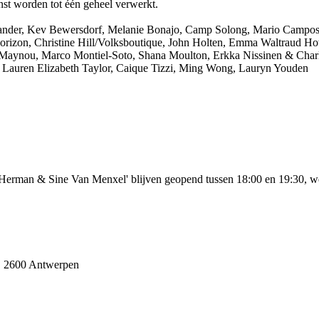
t worden tot één geheel verwerkt.
 Sander, Kev Bewersdorf, Melanie Bonajo, Camp Solong, Mario Campos, 
izon, Christine Hill/Volksboutique, John Holten, Emma Waltraud Howes
Maynou, Marco Montiel-Soto, Shana Moulton, Erkka Nissinen & Charli
a Lauren Elizabeth Taylor, Caique Tizzi, Ming Wong, Lauryn Youden
rd Herman & Sine Van Menxel' blijven geopend tussen 18:00 en 19:30, 
1, 2600 Antwerpen