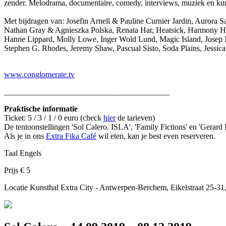
zender. Melodrama, documentaire, comedy, interviews, muziek en kuns
Met bijdragen van: Josefin Arnell & Pauline Curnier Jardin, Aurora
Nathan Gray & Agnieszka Polska, Renata Har, Heatsick, Harmony Hor
Hanne Lippard, Molly Lowe, Inger Wold Lund, Magic Island, Josep 
Stephen G. Rhodes, Jeremy Shaw, Pascual Sisto, Soda Plains, Jessic
www.conglomerate.tv
_________________________________________
Praktische informatie
Ticket: 5 / 3 / 1 / 0 euro (check
hier
de tarieven)
De tentoonstellingen 'Sol Calero. ISLA', 'Family Fictions' en 'Gera
Als je in ons
Extra Fika Café
wil eten, kan je best even reserveren.
Taal
Engels
Prijs
€ 5
Locatie
Kunsthal Extra City - Antwerpen-Berchem, Eikelstraat 25-3