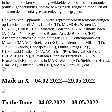
in het onderzoeken van de ingewikkelde relaties tussen economie,
politiek, genderstudies, sociale bewegingen, religie en mode, en dit
alles om de hedendaagse samenleving te begrijpen.
Het werk van Apparatus 22 werd gepresenteerd in tentoonstellingen
op La Biennale di Venezia 2013 (IT), MUMOK, Wenen (AT),
BOZAR, Brussel (BE), Museion, Bolzano (IT), Kunsthalle Wien
(AT), Académie Royale des Beaux -Arts de Bruxelles (BE),
Akademie Schloss Solitude, Stuttgart (DE), Contemporary Art
Museum (MNAC), Boekarest (RO), La Triennale di Milano (IT),
TRAFO Gallery, Boedapest (HU), Futura, Praag (CZ) ),
Ujazdowski Castle – CCA, Warschau (PL), Survival Kit festival,
LCCA Riga (LV), Autostrada Bienniale Prizren (XK), CIVA,
Bruxelles (BE); optredens in MAK, Wenen (AT), Steirischer Herbst,
Graz (AT), Kunsthal Gent (BE), SMAK Gent (BE) enz.;
Made in X
04.02.2022—29.05.2022
To the Bone
04.02.2022—08.05.2022