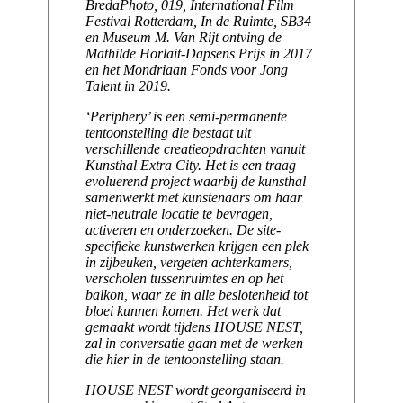
BredaPhoto, 019, International Film
Festival Rotterdam, In de Ruimte, SB34
en Museum M. Van Rijt ont­ving de
Mathilde Horlait-Dapsens Prijs in 2017
en het Mondriaan Fonds voor Jong
Talent in 2019.
‘
Periphery
’ is een semi-permanente
tentoonstelling die bestaat uit
verschillende creatieopdrachten vanuit
Kunsthal Extra City. Het is een traag
evoluerend project waarbij de kunsthal
samenwerkt met kunstenaars om haar
niet-neutrale locatie te bevragen,
activeren en onderzoeken. De site-
specifieke kunstwerken krijgen een plek
in zijbeuken, vergeten achterkamers,
verscholen tussenruimtes en op het
balkon, waar ze in alle beslotenheid tot
bloei kunnen komen. Het werk dat
gemaakt wordt tijdens
HOUSE NEST
,
zal in conversatie gaan met de werken
die hier in de tentoonstelling staan.
HOUSE NEST
wordt georganiseerd in