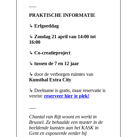
___
PRAKTISCHE INFORMATIE
↳
Erfgoeddag
↳
Zondag 21 april van 14:00 tot
16:00
↳
Co-creatieproject
↳
tussen de 7 en 12 jaar
↳ door de verborgen ruimtes van
Kunsthal Extra City
↳ Deelname is gratis, maar reservatie is
vereist:
reserveer hier je plek!
___
Chantal van Rijt
woont en werkt in
Brussel. Ze behaal­de een mas­ter in de
beel­den­de kun­sten aan het KASK in
Gent en expo­seer­de eer­der bij